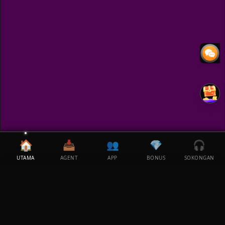
🏠
📥
👥
💎
🎧
UTAMA
AGENT
APP
BONUS
SOKONGAN
✕
Select Language
🇲🇾
✓
Malaysia