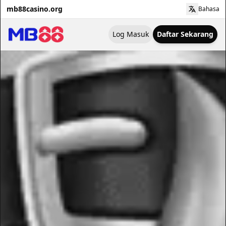
mb88casino.org
Bahasa
Log Masuk
Daftar Sekarang