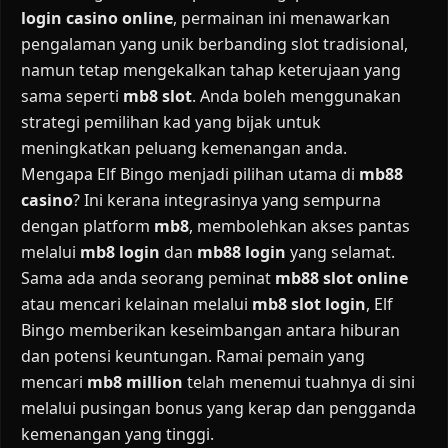
login casino online
, permainan ini menawarkan
pengalaman yang unik berbanding slot tradisional,
namun tetap mengekalkan tahap keterujaan yang
sama seperti
mb8 slot
. Anda boleh menggunakan
strategi pemilihan kad yang bijak untuk
meningkatkan peluang kemenangan anda.
Mengapa Elf Bingo menjadi pilihan utama di
mb88
casino
? Ini kerana integrasinya yang sempurna
dengan platform
mb8
, membolehkan akses pantas
melalui
mb8 login
dan
mb88 login
yang selamat.
Sama ada anda seorang peminat
mb88 slot online
atau mencari kelainan melalui
mb8 slot login
, Elf
Bingo memberikan keseimbangan antara hiburan
dan potensi keuntungan. Ramai pemain yang
mencari
mb8 million
telah menemui tuahnya di sini
melalui pusingan bonus yang kerap dan pengganda
kemenangan yang tinggi.