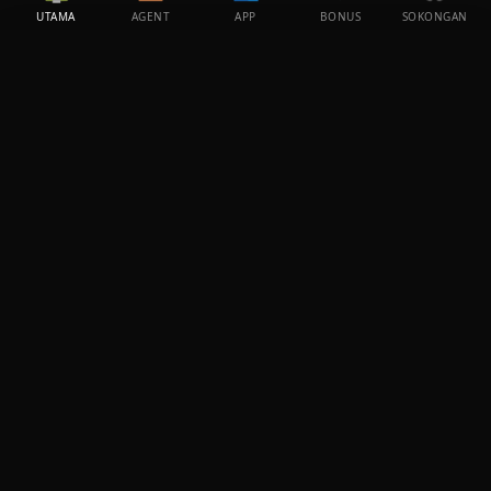
UTAMA
AGENT
APP
BONUS
SOKONGAN
✕
Select Language
🇲🇾
✓
Malaysia
MAIN ELF BINGO DI
⚙️
MB88CASINO.ORG - MENANG BESAR
HARI INI!
RTP
VOLATILITY
96.75%
Sederhana ⚡⚡⚡🌑🌑
MAX WIN
PAYLINES
x6000
24